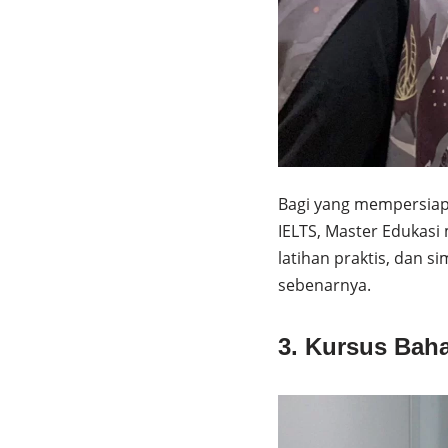
Bagi yang mempersiapka
IELTS, Master Edukasi
latihan praktis, dan s
sebenarnya.
3. Kursus Baha