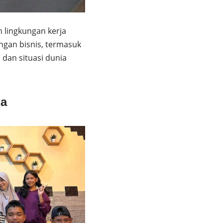
 lingkungan kerja
ngan bisnis, termasuk
dan situasi dunia
ja