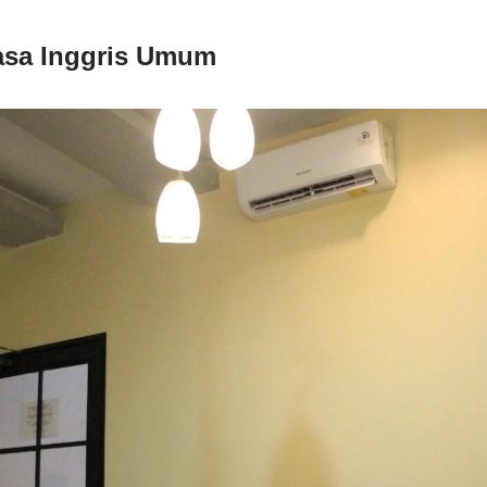
asa Inggris Umum