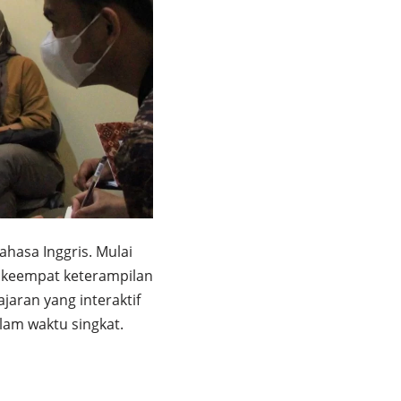
hasa Inggris. Mulai
 keempat keterampilan
aran yang interaktif
lam waktu singkat.