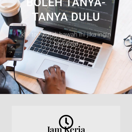
BOLEH TANYA-
TANYA DULU
klik tombol di bawah ini jika ingin
bertanya
Jam Kerja