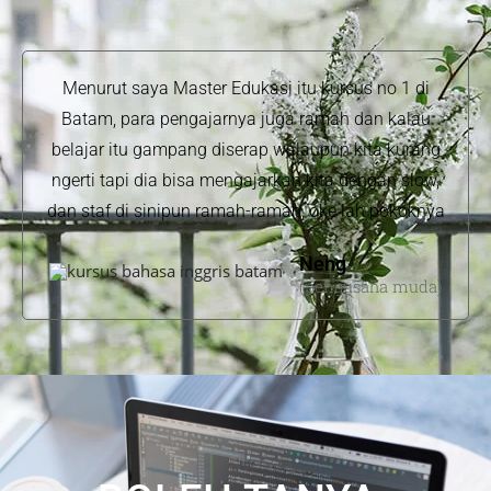
Menurut saya Master Edukasi itu kursus no 1 di
Batam, para pengajarnya juga ramah dan kalau
belajar itu gampang diserap walaupun kita kurang
ngerti tapi dia bisa mengajarkan kita dengan slow,
dan staf di sinipun ramah-ramah, oke lah pokoknya
Neng
(pengusaha muda)