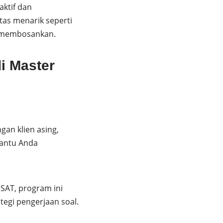
ktif dan
as menarik seperti
k membosankan.
i Master
gan klien asing,
bantu Anda
 SAT, program ini
egi pengerjaan soal.