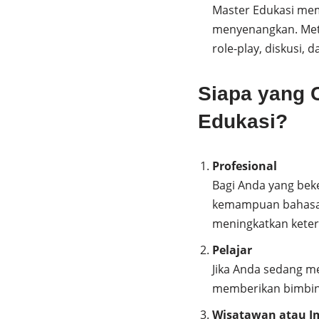
Master Edukasi mem
menyenangkan. Meto
role-play, diskusi
Siapa yang C
Edukasi?
Profesional
Bagi Anda yang beke
kemampuan bahasa I
meningkatkan ketera
Pelajar
Jika Anda sedang me
memberikan bimbinga
Wisatawan atau I