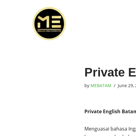
Skip
to
content
Private 
by
MEBATAM
June 29,
Private English Bata
Menguasai bahasa Ingg