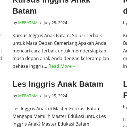
Batam
by
MEBATAM
July 25, 2024
b
er
Kursus Inggris Anak Batam: Solusi Terbaik
K
untuk Masa Depan Cemerlang Apakah Anda
B
i
mencari cara terbaik untuk mempersiapkan
A
d
masa depan anak Anda dengan keterampilan
m
bahasa Inggris…
Read More »
I
Les Inggris Anak Batam
P
by
MEBATAM
July 15, 2024
b
Les Inggris Anak di Master Edukasi Batam
Mengapa Memilih Master Edukasi untuk Les
L
Inggris Anak? Master Edukasi Batam