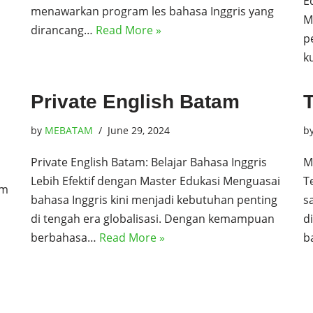
E
menawarkan program les bahasa Inggris yang
M
dirancang…
Read More »
p
k
Private English Batam
by
MEBATAM
June 29, 2024
b
Private English Batam: Belajar Bahasa Inggris
M
Lebih Efektif dengan Master Edukasi Menguasai
T
am
bahasa Inggris kini menjadi kebutuhan penting
s
di tengah era globalisasi. Dengan kemampuan
d
berbahasa…
Read More »
b