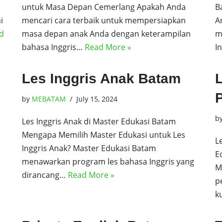
untuk Masa Depan Cemerlang Apakah Anda
B
i
mencari cara terbaik untuk mempersiapkan
A
d
masa depan anak Anda dengan keterampilan
m
bahasa Inggris…
Read More »
I
Les Inggris Anak Batam
P
by
MEBATAM
July 15, 2024
b
Les Inggris Anak di Master Edukasi Batam
Mengapa Memilih Master Edukasi untuk Les
L
Inggris Anak? Master Edukasi Batam
E
menawarkan program les bahasa Inggris yang
M
dirancang…
Read More »
p
k