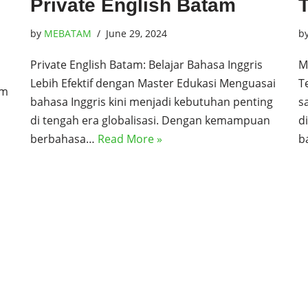
Private English Batam
by
MEBATAM
June 29, 2024
b
Private English Batam: Belajar Bahasa Inggris
M
Lebih Efektif dengan Master Edukasi Menguasai
T
am
bahasa Inggris kini menjadi kebutuhan penting
s
di tengah era globalisasi. Dengan kemampuan
d
berbahasa…
Read More »
b