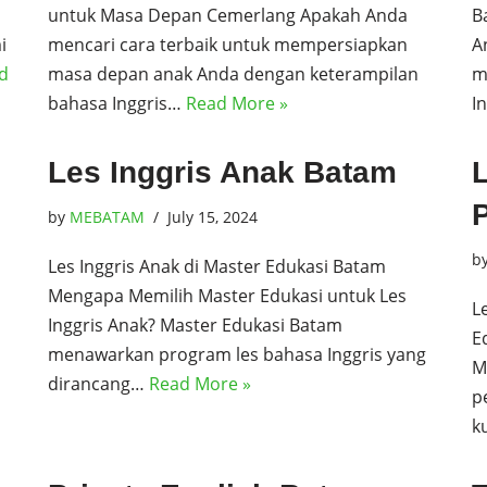
untuk Masa Depan Cemerlang Apakah Anda
B
i
mencari cara terbaik untuk mempersiapkan
A
d
masa depan anak Anda dengan keterampilan
m
bahasa Inggris…
Read More »
I
Les Inggris Anak Batam
P
by
MEBATAM
July 15, 2024
b
Les Inggris Anak di Master Edukasi Batam
Mengapa Memilih Master Edukasi untuk Les
L
Inggris Anak? Master Edukasi Batam
E
menawarkan program les bahasa Inggris yang
M
dirancang…
Read More »
p
k