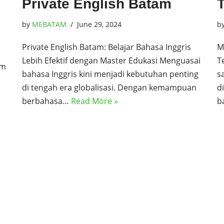
Private English Batam
by
MEBATAM
June 29, 2024
b
Private English Batam: Belajar Bahasa Inggris
M
Lebih Efektif dengan Master Edukasi Menguasai
T
am
bahasa Inggris kini menjadi kebutuhan penting
s
di tengah era globalisasi. Dengan kemampuan
d
berbahasa…
Read More »
b