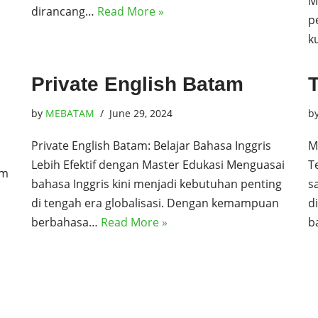
M
dirancang…
Read More »
p
k
Private English Batam
by
MEBATAM
June 29, 2024
b
Private English Batam: Belajar Bahasa Inggris
M
Lebih Efektif dengan Master Edukasi Menguasai
T
am
bahasa Inggris kini menjadi kebutuhan penting
s
di tengah era globalisasi. Dengan kemampuan
d
berbahasa…
Read More »
b