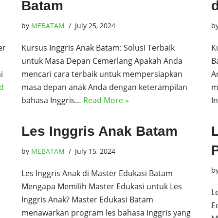
Batam
by
MEBATAM
July 25, 2024
b
er
Kursus Inggris Anak Batam: Solusi Terbaik
K
untuk Masa Depan Cemerlang Apakah Anda
B
i
mencari cara terbaik untuk mempersiapkan
A
d
masa depan anak Anda dengan keterampilan
m
bahasa Inggris…
Read More »
I
Les Inggris Anak Batam
P
by
MEBATAM
July 15, 2024
b
Les Inggris Anak di Master Edukasi Batam
Mengapa Memilih Master Edukasi untuk Les
L
Inggris Anak? Master Edukasi Batam
E
menawarkan program les bahasa Inggris yang