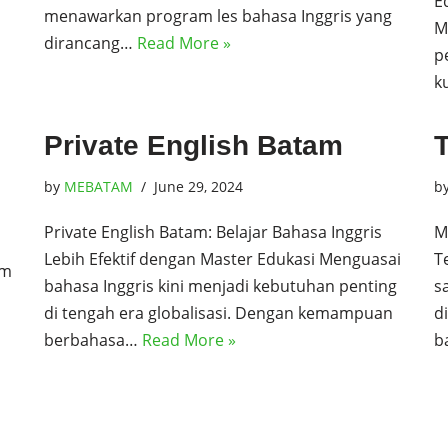
E
menawarkan program les bahasa Inggris yang
M
dirancang…
Read More »
p
k
Private English Batam
by
MEBATAM
June 29, 2024
b
Private English Batam: Belajar Bahasa Inggris
M
Lebih Efektif dengan Master Edukasi Menguasai
T
am
bahasa Inggris kini menjadi kebutuhan penting
s
di tengah era globalisasi. Dengan kemampuan
d
berbahasa…
Read More »
b