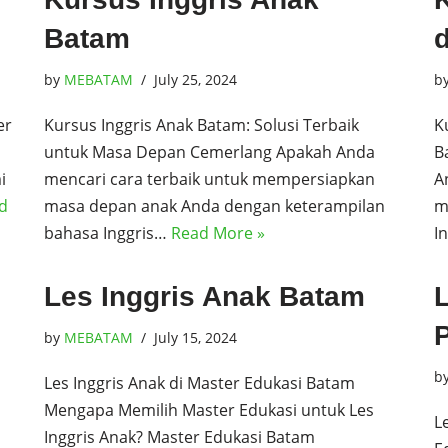
Batam
by
MEBATAM
July 25, 2024
b
er
Kursus Inggris Anak Batam: Solusi Terbaik
K
untuk Masa Depan Cemerlang Apakah Anda
B
i
mencari cara terbaik untuk mempersiapkan
A
d
masa depan anak Anda dengan keterampilan
m
bahasa Inggris…
Read More »
I
Les Inggris Anak Batam
P
by
MEBATAM
July 15, 2024
b
Les Inggris Anak di Master Edukasi Batam
Mengapa Memilih Master Edukasi untuk Les
L
Inggris Anak? Master Edukasi Batam