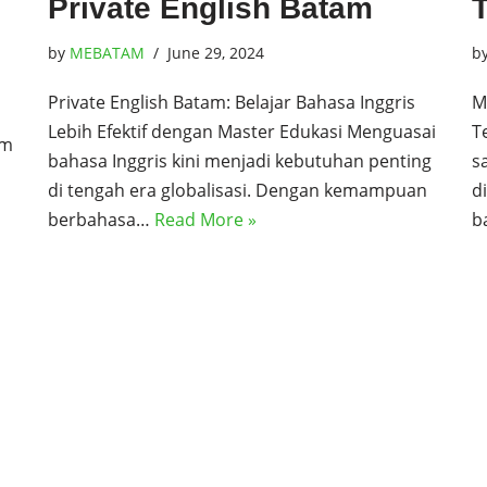
Private English Batam
by
MEBATAM
June 29, 2024
b
Private English Batam: Belajar Bahasa Inggris
M
Lebih Efektif dengan Master Edukasi Menguasai
T
am
bahasa Inggris kini menjadi kebutuhan penting
s
di tengah era globalisasi. Dengan kemampuan
d
berbahasa…
Read More »
b